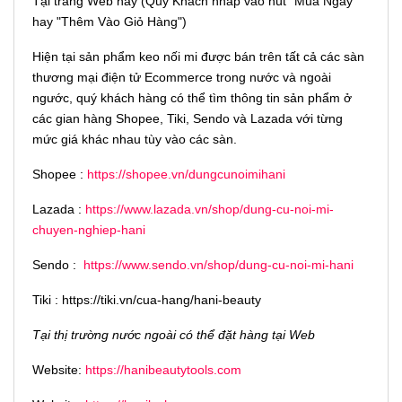
Tại trang Web này (Quý Khách nhấp vào nút "Mua Ngay"
hay "Thêm Vào Giỏ Hàng")
Hiện tại sản phẩm keo nối mi được bán trên tất cả các sàn
thương mại điện tử Ecommerce trong nước và ngoài
ngước, quý khách hàng có thể tìm thông tin sản phẩm ở
các gian hàng Shopee, Tiki, Sendo và Lazada với từng
mức giá khác nhau tùy vào các sàn.
Shopee :
https://shopee.vn/dungcunoimihani
Lazada :
https://www.lazada.vn/shop/dung-cu-noi-mi-
chuyen-nghiep-hani
Sendo :
https://www.sendo.vn/shop/dung-cu-noi-mi-hani
Tiki : https://tiki.vn/cua-hang/hani-beauty
Tại thị trường nước ngoài có thể đặt hàng tại Web
Website:
https://hanibeautytools.com