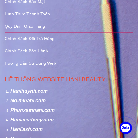
Chính Sách Bảo Mật
Hình Thức Thanh Toán
Quy Định Giao Hàng
Chính Sách Đổi Trả Hàng
Chính Sách Bảo Hành
Hướng Dẫn Sử Dụng Web
HỆ THỐNG WEBSITE HANI BEAUTY
Hanihuynh.com
Noimihani.com
Phunxamhani.com
Haniacademy.com
Hanilash.com