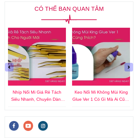
CÓ THỂ BẠN QUAN TÂM
4
Nhíp Nối Mi Giá Rẻ Tách
Keo Nối Mi Không Mùi King
i
Siêu Nhanh, Chuyên Dành
Glue Ver 1 Có Gì Mà Ai Cũng
Cho Người Mới
Thích?