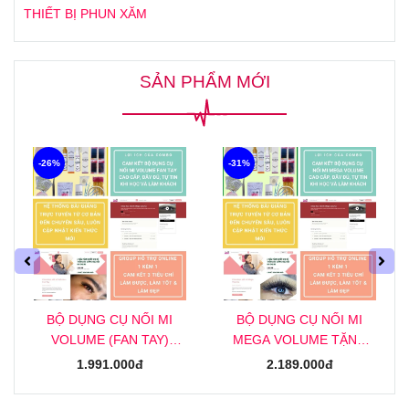
THIẾT BỊ PHUN XĂM
SẢN PHẨM MỚI
-26%
-31%
BỘ DỤNG CỤ NỐI MI
BỘ DỤNG CỤ NỐI MI
VOLUME (FAN TAY)
MEGA VOLUME TẶNG
TẶNG KHOÁ HỌC NỐI MI
KHOÁ HỌC NỐI MI MEGA
1.991.000đ
2.189.000đ
VOLUME (FAN TAY)
ONLINE
ONLINE