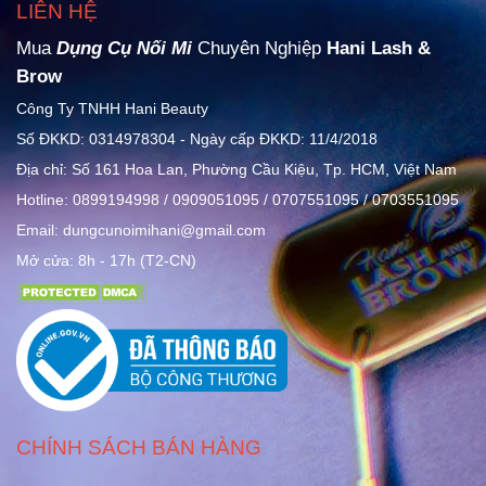
LIÊN HỆ
Mua
Dụng Cụ Nối Mi
Chuyên Nghiệp
Hani Lash &
Brow
Công Ty TNHH Hani Beauty
Số ĐKKD: 0314978304 - Ngày cấp ĐKKD: 11/4/2018
Địa chỉ: Số 161 Hoa Lan, Phường Cầu Kiệu, Tp. HCM, Việt Nam
Hotline: 0899194998 / 0909051095 / 0707551095 / 0703551095
Email: dungcunoimihani@gmail.com
Mở cửa: 8h - 17h (T2-CN)
CHÍNH SÁCH BÁN HÀNG