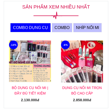
SẢN PHẨM XEM NHIỀU NHẤT
COMBO DỤNG CỤ
COMBO
NHÍP NỐI MI
-14%
-6%
BỘ DỤNG CỤ NỐI MI |
DỤNG CỤ NỐI MI TRỌN
ĐẦY ĐỦ TIẾT KIỆM
BỘ CAO CẤP
2.130.000đ
2.858.000đ