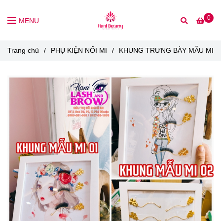
0
MENU
Trang chủ
/
PHỤ KIỆN NỐI MI
/
KHUNG TRƯNG BÀY MẪU MI