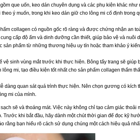
gồm que uốn, keo dán chuyên dụng và các phụ kiện khác như
 theo ý muốn, trong khi keo dán giữ cho lông mi cố định trong q
hẩm collagen có nguồn gốc rõ ràng và được chứng nhận an to
 cung cấp độ ẩm và dinh dưỡng cần thiết, giúp bảo vệ và nuôi
 các sản phẩm từ những thương hiệu uy tín hoặc tham khảo ý kiế
ể vệ sinh vùng mắt trước khi thực hiện. Bông tẩy trang sẽ giúp 
ên lông mi, tạo điều kiện tốt nhất cho sản phẩm collagen thẩm th
NG CỤ NỐI MI TRỌN BỘ CAO
BỘ DỤNG CỤ NỐI MI 
CẤP
TIẾT KIỆM
dễ dàng quan sát quá trình thực hiện. Nên chọn gương có kích 
2.858.000đ
2.130.000đ
lông mi của mình.
sạch sẽ và thoáng mát. Việc này không chỉ tạo cảm giác thoải
p. Trước khi bắt đầu, hãy dành một chút thời gian để đọc kỹ hư
 rằng bạn hiểu rõ cách sử dụng chúng một cách hiệu quả nhất