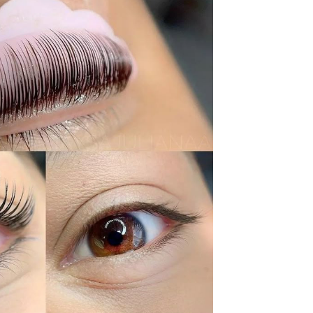
 Nối Mi Chống Dị Ứng - 4 Dòng
Nhíp Nối Mi Giá Rẻ Tách
i Bật Nhất 2025 Phải Thử Ngay
Chuyên Dành Cho Ng