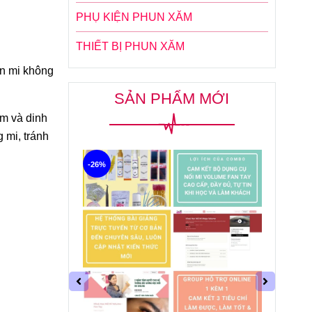
PHỤ KIỆN PHUN XĂM
THIẾT BỊ PHUN XĂM
ốn mi không
SẢN PHẨM MỚI
m và dinh
 mi, tránh
-31%
-26%