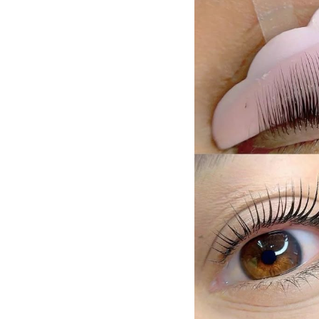
t Một Mí: Bí
Tìm Hiểu Các Kiểu Nối Mi Cho Mắt
Keo
Ánh Nhìn
Nhỏ Giúp Bạn Quyến Rũ Hơn
Nổ