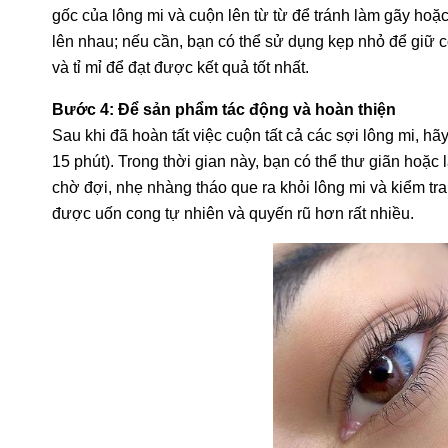
gốc của lông mi và cuộn lên từ từ để tránh làm gãy ho
lên nhau; nếu cần, bạn có thể sử dụng kẹp nhỏ để giữ cố
và tỉ mỉ để đạt được kết quả tốt nhất.
Bước 4: Để sản phẩm tác động và hoàn thiện
Sau khi đã hoàn tất việc cuộn tất cả các sợi lông mi, h
15 phút). Trong thời gian này, bạn có thể thư giãn hoặ
chờ đợi, nhẹ nhàng tháo que ra khỏi lông mi và kiểm tr
được uốn cong tự nhiên và quyến rũ hơn rất nhiều.