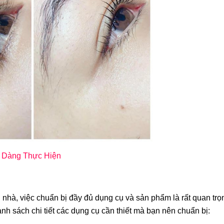
Ộ DỤNG CỤ NỐI MI VOLUME
BỘ DỤNG CỤ NỐI MI
AN SẴN) TẶNG KHOÁ HỌC NỐI
(FAN TAY) TẶNG KHO
I VOLUME (FAN SẴN) ONLINE
MI VOLUME (FAN TAY
1.991.000đ
1.991.000đ
ễ Dàng Thực Hiện
i nhà, việc chuẩn bị đầy đủ dụng cụ và sản phẩm là rất quan tr
%
-14%
anh sách chi tiết các dụng cụ cần thiết mà bạn nên chuẩn bị: