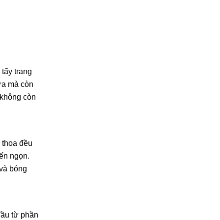
 tẩy trang
hừa mà còn
g không còn
 thoa đều
ến ngọn.
 và bóng
đầu từ phần