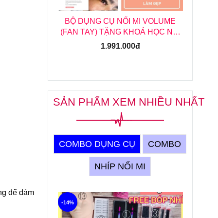
 VOLUME
BỘ DỤNG CỤ NỐI MI MEGA
B
Á HỌC NỐI
VOLUME TẶNG KHOÁ HỌC NỐI
(FA
) ONLINE
MI MEGA ONLINE
MI
2.189.000đ
SẢN PHẨM XEM NHIỀU NHẤT
COMBO DỤNG CỤ
COMBO
NHÍP NỐI MI
ọng để đảm
-6%
-14%