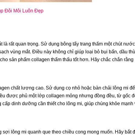
úp Đôi Môi Luôn Đẹp
ắt là rất quan trọng. Sử dụng bông tẩy trang thấm một chút nước
ạch vùng mắt. Điều này không chỉ giúp loại bỏ bụi bẩn, dầu t
ợi cho sản phẩm collagen thẩm thấu tốt hơn. Hãy chắc chắn rằn
lagen chất lượng cao. Sử dụng cọ nhỏ hoặc bàn chải lông mi để
đều được phủ một lớp collagen mỏng nhưng đồng đều, từ gốc đ
 cấp dinh dưỡng cần thiết cho lông mi, giúp chúng khỏe mạnh
g sợi lông mi quanh que theo chiều cong mong muốn. Hãy bắt 