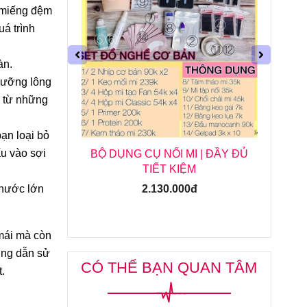
 miếng đệm
uá trình
àn.
 dưỡng lông
n từ những
bạn loại bỏ
ấu vào sợi
| ĐẦY ĐỦ
DỤNG CỤ NỐI MI TRỌN BỘ CAO
BỘ
CẤP
thước lớn
2.858.000đ
 mái mà còn
ớng dẫn sử
CÓ THỂ BẠN QUAN TÂM
.