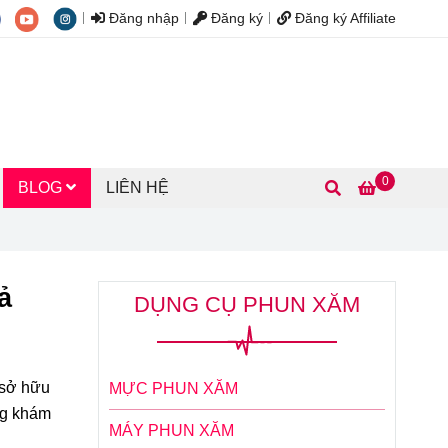
Đăng nhập
Đăng ký
Đăng ký Affiliate
0
BLOG
LIÊN HỆ
ả
DỤNG CỤ PHUN XĂM
 sở hữu
MỰC PHUN XĂM
ùng khám
MÁY PHUN XĂM