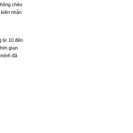
 chồng chéo
ự kiên nhẫn
g từ 10 đến
thời gian
a mình đã