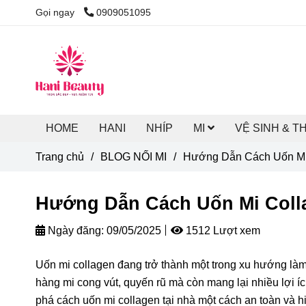
Gọi ngay
0909051095
HOME
HANI
NHÍP
MI
VỆ SINH & T
Trang chủ
/
BLOG NỐI MI
/
Hướng Dẫn Cách Uốn Mi 
Hướng Dẫn Cách Uốn Mi Colla
Ngày đăng:
09/05/2025
1512 Lượt xem
Uốn mi collagen đang trở thành một trong xu hướng là
hàng mi cong vút, quyến rũ mà còn mang lại nhiều lợi í
phá cách uốn mi collagen tại nhà một cách an toàn và h