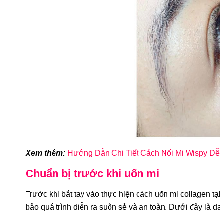
I VOLUME
BỘ DỤNG CỤ NỐI MI MEGA
B
Á HỌC NỐI
VOLUME TẶNG KHOÁ HỌC NỐI
(F
Y) ONLINE
MI MEGA ONLINE
M
2.189.000đ
Xem thêm:
Hướng Dẫn Chi Tiết Cách Nối Mi Wispy D
Chuẩn bị trước khi uốn mi
Trước khi bắt tay vào thực hiện cách uốn mi collagen tạ
-6
bảo quá trình diễn ra suôn sẻ và an toàn. Dưới đây là d