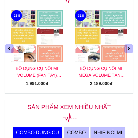
-26%
-31%
BỘ DỤNG CỤ NỐI MI
BỘ DỤNG CỤ NỐI MI
VOLUME (FAN TAY)
MEGA VOLUME TẶNG
TẶNG KHOÁ HỌC NỐI MI
KHOÁ HỌC NỐI MI MEGA
1.991.000đ
2.189.000đ
VOLUME (FAN TAY)
ONLINE
ONLINE
SẢN PHẨM XEM NHIỀU NHẤT
COMBO DỤNG CỤ
COMBO
NHÍP NỐI MI