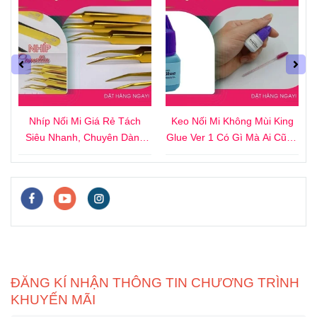
4
Nhíp Nối Mi Giá Rẻ Tách
Keo Nối Mi Không Mùi King
i
Siêu Nhanh, Chuyên Dành
Glue Ver 1 Có Gì Mà Ai Cũng
Cho Người Mới
Thích?
ĐĂNG KÍ NHẬN THÔNG TIN CHƯƠNG TRÌNH
KHUYẾN MÃI