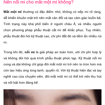
Nên nối mi cho mắt một mí không?
Mắt một mí
thường có đặc điểm nhỏ, không có nếp mí rõ ràng,
dễ khiến khuôn mặt trở nên mất cân đối và tạo cảm giác buồn bã.
Tình trạng này khá phổ biến ở người châu Á, và nhiều người
chọn phương pháp phẫu thuật cắt mí để khắc phục. Tuy nhiên,
phẫu thuật đòi hỏi kỹ thuật cao, chi phí đắt đỏ và tiềm ẩn nhiều rủi
ro.
Trong khi đó,
nối mi
là giải pháp an toàn hơn, với chi phí hợp lý
và không đòi hỏi quá trình phẫu thuật phức tạp. Kỹ thuật nối mi
cong và dài không chỉ giúp đôi mắt một mí trở nên to tròn hơn mà
còn tạo hiệu ứng long lanh, quyến rũ. Với kỹ thuật hiện đại và tay
nghề cao của chuyên viên, đôi mắt một mí có thể trở nên thu hút
và nổi bật hơn đáng kể.