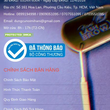
Số ĐKKD: 0314978304 - Ngày cấp ĐKKD: 11/4/2018
Địa chỉ: Số 161 Hoa Lan, Phường Cầu Kiệu, Tp. HCM, Việt Nam
Hotline: 0899194998 / 0909051095 / 0707551095 / 0703551095
Email: dungcunoimihani@gmail.com
Mở cửa: 8h - 17h (T2-CN)
CHÍNH SÁCH BÁN HÀNG
Chính Sách Bảo Mật
Hình Thức Thanh Toán
Quy Định Giao Hàng
Chính Sách Đổi Trả Hàng