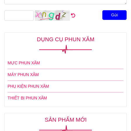
Gửi
DỤNG CỤ PHUN XĂM
MỰC PHUN XĂM
MÁY PHUN XĂM
PHỤ KIỆN PHUN XĂM
THIẾT BỊ PHUN XĂM
SẢN PHẨM MỚI