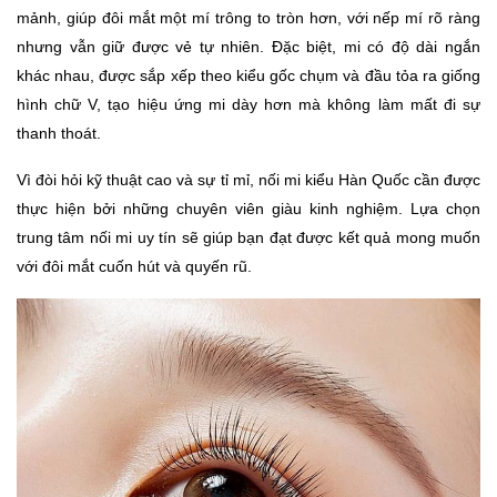
mảnh, giúp đôi mắt một mí trông to tròn hơn, với nếp mí rõ ràng
nhưng vẫn giữ được vẻ tự nhiên. Đặc biệt, mi có độ dài ngắn
khác nhau, được sắp xếp theo kiểu gốc chụm và đầu tỏa ra giống
hình chữ V, tạo hiệu ứng mi dày hơn mà không làm mất đi sự
thanh thoát.
Vì đòi hỏi kỹ thuật cao và sự tỉ mỉ, nối mi kiểu Hàn Quốc cần được
thực hiện bởi những chuyên viên giàu kinh nghiệm. Lựa chọn
trung tâm nối mi uy tín sẽ giúp bạn đạt được kết quả mong muốn
với đôi mắt cuốn hút và quyến rũ.