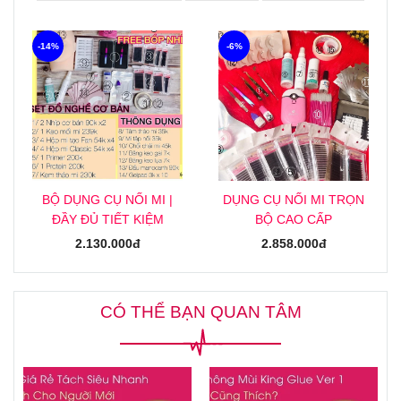
-14%
-6%
BỘ DỤNG CỤ NỐI MI |
DỤNG CỤ NỐI MI TRỌN
ĐẦY ĐỦ TIẾT KIỆM
BỘ CAO CẤP
2.130.000đ
2.858.000đ
CÓ THỂ BẠN QUAN TÂM