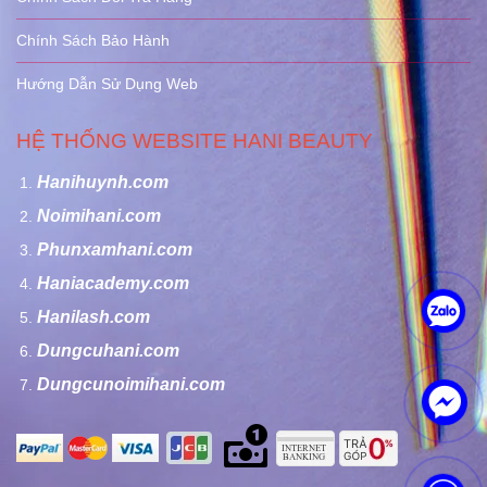
Chính Sách Bảo Hành
Hướng Dẫn Sử Dụng Web
HỆ THỐNG WEBSITE HANI BEAUTY
Hanihuynh.com
Noimihani.com
Phunxamhani.com
Haniacademy.com
Hanilash.com
Dungcuhani.com
Dungcunoimihani.com