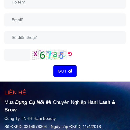
GỬI
LIÊN HỆ
Mua
Dụng Cụ Nối Mi
Chuyên Nghiệp
Hani Lash &
Brow
Công Ty TNHH Hani Beauty
Số ĐKKD: 0314978304 - Ngày cấp ĐKKD: 11/4/2018