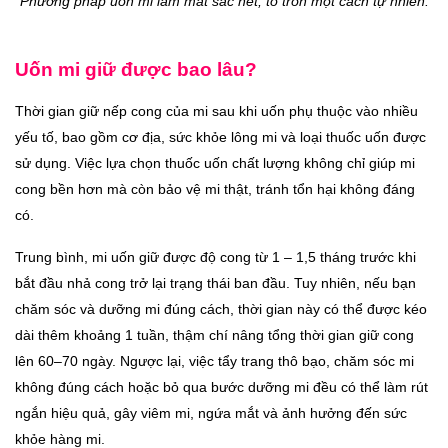
Phương pháp uốn mi làm mắt sắc nét, to tròn một cách tự nhiên.
Uốn mi giữ được bao lâu?
Thời gian giữ nếp cong của mi sau khi uốn phụ thuộc vào nhiều
yếu tố, bao gồm cơ địa, sức khỏe lông mi và loại thuốc uốn được
sử dụng. Việc lựa chọn thuốc uốn chất lượng không chỉ giúp mi
cong bền hơn mà còn bảo vệ mi thật, tránh tổn hại không đáng
có.
Trung bình, mi uốn giữ được độ cong từ 1 – 1,5 tháng trước khi
bắt đầu nhả cong trở lại trạng thái ban đầu. Tuy nhiên, nếu bạn
chăm sóc và dưỡng mi đúng cách, thời gian này có thể được kéo
dài thêm khoảng 1 tuần, thậm chí nâng tổng thời gian giữ cong
lên 60–70 ngày. Ngược lại, việc tẩy trang thô bạo, chăm sóc mi
không đúng cách hoặc bỏ qua bước dưỡng mi đều có thể làm rút
ngắn hiệu quả, gây viêm mi, ngứa mắt và ảnh hưởng đến sức
khỏe hàng mi.