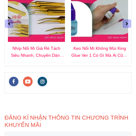
4
Nhíp Nối Mi Giá Rẻ Tách
Keo Nối Mi Không Mùi King
i
Siêu Nhanh, Chuyên Dành
Glue Ver 1 Có Gì Mà Ai Cũng
Cho Người Mới
Thích?
ĐĂNG KÍ NHẬN THÔNG TIN CHƯƠNG TRÌNH
KHUYẾN MÃI