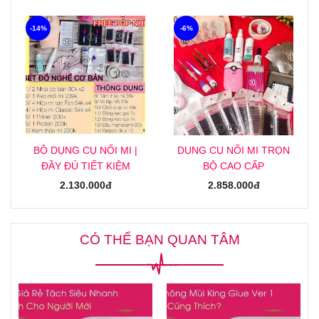
-14%
-6%
BỘ DỤNG CỤ NỐI MI |
DỤNG CỤ NỐI MI TRỌN
ĐẦY ĐỦ TIẾT KIỆM
BỘ CAO CẤP
2.130.000đ
2.858.000đ
CÓ THỂ BẠN QUAN TÂM