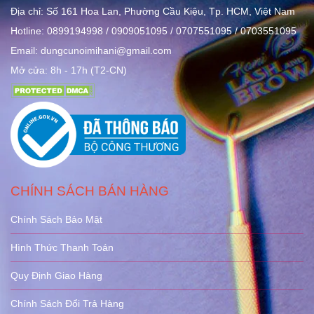
Địa chỉ: Số 161 Hoa Lan, Phường Cầu Kiệu, Tp. HCM, Việt Nam
Hotline: 0899194998 / 0909051095 / 0707551095 / 0703551095
Email: dungcunoimihani@gmail.com
Mở cửa: 8h - 17h (T2-CN)
CHÍNH SÁCH BÁN HÀNG
Chính Sách Bảo Mật
Hình Thức Thanh Toán
Quy Định Giao Hàng
Chính Sách Đổi Trả Hàng