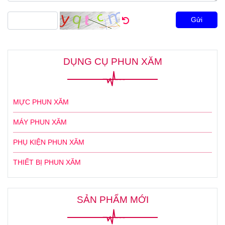
Gửi
DỤNG CỤ PHUN XĂM
MỰC PHUN XĂM
MÁY PHUN XĂM
PHỤ KIỆN PHUN XĂM
THIẾT BỊ PHUN XĂM
SẢN PHẨM MỚI