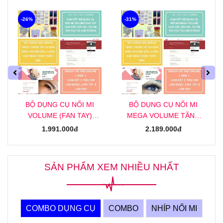
-26%
-31%
BỘ DỤNG CỤ NỐI MI
BỘ DỤNG CỤ NỐI MI
VOLUME (FAN TAY)
MEGA VOLUME TẶNG
TẶNG KHOÁ HỌC NỐI MI
KHOÁ HỌC NỐI MI MEGA
1.991.000đ
2.189.000đ
VOLUME (FAN TAY)
ONLINE
ONLINE
SẢN PHẨM XEM NHIỀU NHẤT
COMBO DỤNG CỤ
COMBO
NHÍP NỐI MI