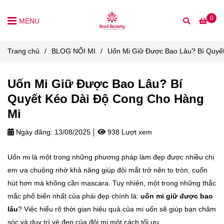
0
MENU
Trang chủ
/
BLOG NỐI MI
/
Uốn Mi Giữ Được Bao Lâu? Bí Quyế
Uốn Mi Giữ Được Bao Lâu? Bí
Quyết Kéo Dài Độ Cong Cho Hàng
Mi
Ngày đăng:
13/08/2025
938 Lượt xem
Uốn mi là một trong những phương pháp làm đẹp được nhiều chị
em ưa chuộng nhờ khả năng giúp đôi mắt trở nên to tròn, cuốn
hút hơn mà không cần mascara. Tuy nhiên, một trong những thắc
mắc phổ biến nhất của phái đẹp chính là:
uốn mi giữ được bao
lâu
? Việc hiểu rõ thời gian hiệu quả của mi uốn sẽ giúp bạn chăm
sóc và duy trì vẻ đẹp của đôi mi một cách tối ưu.