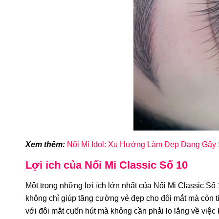
BỘ DỤNG CỤ NỐI MI VOLUME
(FAN TAY) TẶNG KHOÁ HỌC NỐI
VO
MI VOLUME (FAN TAY) ONLINE
1.991.000đ
Xem thêm:
Nối Mi Idol: Xu Hướng Làm Đẹp Đang Gây S
Lợi ích của Nối Mi Classic Số 10
Một trong những lợi ích lớn nhất của Nối Mi Classic Số 
không chỉ giúp tăng cường vẻ đẹp cho đôi mắt mà còn ti
với đôi mắt cuốn hút mà không cần phải lo lắng về việc