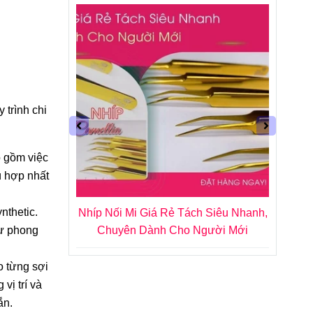
 trình chi
o gồm việc
ù hợp nhất
nthetic.
g - 4 Dòng
Nhíp Nối Mi Giá Rẻ Tách Siêu Nhanh,
Keo N
hư phong
i Thử Ngay
Chuyên Dành Cho Người Mới
o từng sợi
vị trí và
ắn.