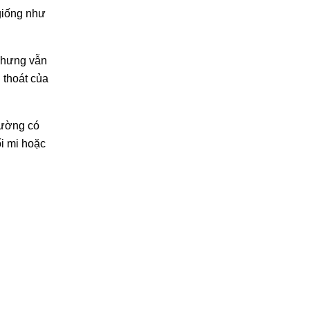
giống như
 nhưng vẫn
 thoát của
hường có
i mi hoặc