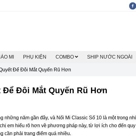
HÁO MI
PHỤ KIỆN
COMBO
SHIP NƯỚC NGOÀI
í Quyết Để Đôi Mắt Quyến Rũ Hơn
ết Để Đôi Mắt Quyến Rũ Hơn
ng những năm gần đây, và Nối Mi Classic Số 10 là một trong n
chị em hiểu rõ hơn về phương pháp này, từ lợi ích cho đến quy 
g cần phải trang điểm quá nhiều.