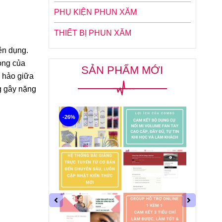
PHỤ KIỆN PHUN XĂM
THIẾT BỊ PHUN XĂM
ên dụng.
cong của
SẢN PHẨM MỚI
n hảo giữa
g gây nặng
-26%
-31%