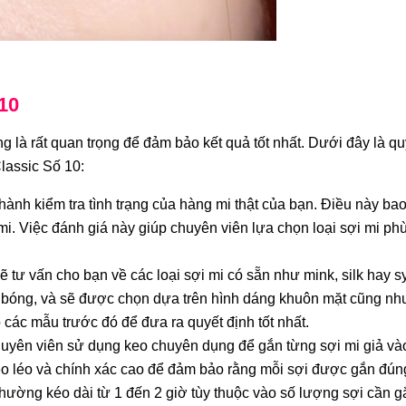
 10
ng là rất quan trọng để đảm bảo kết quả tốt nhất. Dưới đây là quy
Classic Số 10:
hành kiểm tra tình trạng của hàng mi thật của bạn. Điều này ba
mi. Việc đánh giá này giúp chuyên viên lựa chọn loại sợi mi ph
 tư vấn cho bạn về các loại sợi mi có sẵn như mink, silk hay sy
m Hiểu Các Kiểu Nối Mi Cho Mắt
Keo Nối Mi Chống Dị Ứn
ộ bóng, và sẽ được chọn dựa trên hình dáng khuôn mặt cũng n
Nhỏ Giúp Bạn Quyến Rũ Hơn
Nổi Bật Nhất 2025 Phả
các mẫu trước đó để đưa ra quyết định tốt nhất.
huyên viên sử dụng keo chuyên dụng để gắn từng sợi mi giả và
héo léo và chính xác cao để đảm bảo rằng mỗi sợi được gắn đúng 
thường kéo dài từ 1 đến 2 giờ tùy thuộc vào số lượng sợi cần g