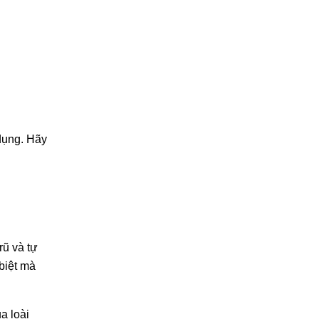
 dụng. Hãy
rũ và tự
 biệt mà
a loài