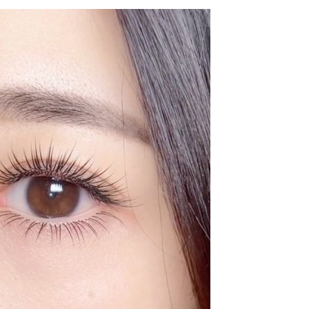
DỤNG CỤ NỐI MI TRỌ
CẤP
2.858.000đ