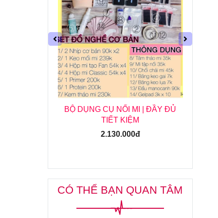
N BỘ CAO
BỘ DỤNG CỤ NỐI MI | ĐẦY ĐỦ
DỤ
TIẾT KIỆM
2.130.000đ
CÓ THỂ BẠN QUAN TÂM