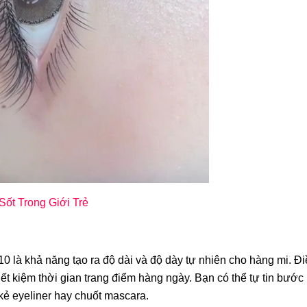
BỘ DỤNG CỤ NỐI MI MEGA
BỘ DỤNG CỤ NỐI MI
LUME TẶNG KHOÁ HỌC NỐI
(FAN SẴN) TẶNG KHOÁ
MI MEGA ONLINE
MI VOLUME (FAN SẴN)
2.189.000đ
1.991.000đ
ốt Trong Giới Trẻ
10 là khả năng tạo ra độ dài và độ dày tự nhiên cho hàng mi. Đ
ết kiệm thời gian trang điểm hàng ngày. Bạn có thể tự tin bước 
-6%
 kẻ eyeliner hay chuốt mascara.