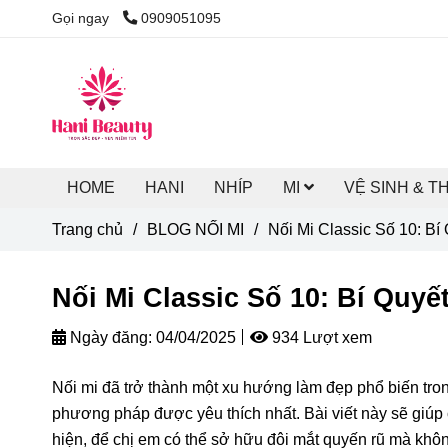
Gọi ngay
0909051095
HOME
HANI
NHÍP
MI
VỆ SINH & T
Trang chủ
/
BLOG NỐI MI
/
Nối Mi Classic Số 10: B
Nối Mi Classic Số 10: Bí Quy
Ngày đăng:
04/04/2025
934 Lượt xem
Nối mi đã trở thành một xu hướng làm đẹp phổ biến tro
phương pháp được yêu thích nhất. Bài viết này sẽ giúp 
hiện, để chị em có thể sở hữu đôi mắt quyến rũ mà khôn