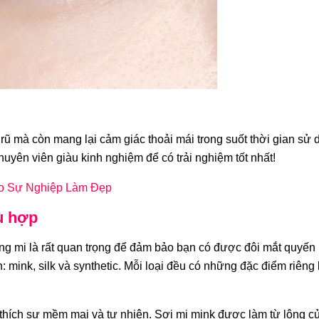
rũ mà còn mang lại cảm giác thoải mái trong suốt thời gian sử
uyên viên giàu kinh nghiệm để có trải nghiệm tốt nhất!
o Sự Nghiệp Làm Đẹp
ù hợp
dáng mi là rất quan trọng để đảm bảo bạn có được đôi mắt quyến 
n: mink, silk và synthetic. Mỗi loại đều có những đặc điểm riêng
thích sự mềm mại và tự nhiên. Sợi mi mink được làm từ lông củ