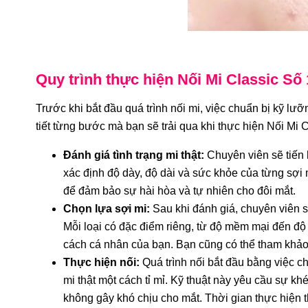
Quy trình thực hiện Nối Mi Classic Số
Trước khi bắt đầu quá trình nối mi, việc chuẩn bị kỹ lưỡ
tiết từng bước mà bạn sẽ trải qua khi thực hiện Nối Mi 
Đánh giá tình trạng mi thật:
Chuyên viên sẽ tiến 
xác định độ dày, độ dài và sức khỏe của từng sợi 
để đảm bảo sự hài hòa và tự nhiên cho đôi mắt.
Chọn lựa sợi mi:
Sau khi đánh giá, chuyên viên sẽ
iểu Nối Mi
Kiểu Nối Mi Dành Cho Mắt Một Mí: Bí
Tì
Mỗi loại có đặc điểm riêng, từ độ mềm mại đến đ
 Lâu
Quyết Làm Nổi Bật Ánh Nhìn
cách cá nhân của bạn. Bạn cũng có thể tham khảo 
Thực hiện nối:
Quá trình nối bắt đầu bằng việc c
mi thật một cách tỉ mỉ. Kỹ thuật này yêu cầu sự k
không gây khó chịu cho mắt. Thời gian thực hiện 