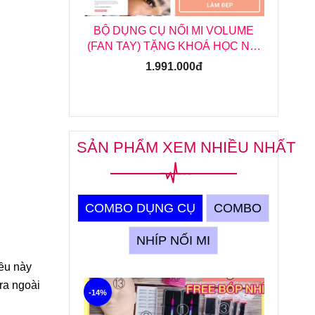
 VOLUME
BỘ DỤNG CỤ NỐI MI VOLUME
B
 HỌC NỐI
(FAN TAY) TẶNG KHOÁ HỌC NỐI
VO
 ONLINE
MI VOLUME (FAN TAY) ONLINE
1.991.000đ
SẢN PHẨM XEM NHIỀU NHẤT
COMBO DỤNG CỤ
COMBO
NHÍP NỐI MI
iều này
ra ngoài
-14%
-6%