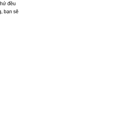
 thứ đều
g, bạn sẽ