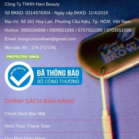
Công Ty TNHH Hani Beauty
Số ĐKKD: 0314978304 - Ngày cấp ĐKKD: 11/4/2018
Địa chỉ: Số 161 Hoa Lan, Phường Cầu Kiệu, Tp. HCM, Việt Nam
Hotline: 0899194998 / 0909051095 / 0707551095 / 0703551095
Email: dungcunoimihani@gmail.com
Mở cửa: 8h - 17h (T2-CN)
CHÍNH SÁCH BÁN HÀNG
Chính Sách Bảo Mật
Hình Thức Thanh Toán
Quy Định Giao Hàng