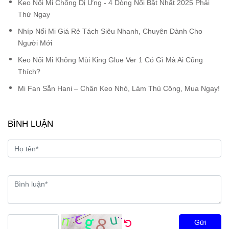
Keo Nối Mi Chống Dị Ứng - 4 Dòng Nổi Bật Nhất 2025 Phải
Thử Ngay
Nhíp Nối Mi Giá Rẻ Tách Siêu Nhanh, Chuyên Dành Cho
Người Mới
Keo Nối Mi Không Mùi King Glue Ver 1 Có Gì Mà Ai Cũng
Thích?
Mi Fan Sẵn Hani – Chân Keo Nhỏ, Làm Thủ Công, Mua Ngay!
BÌNH LUẬN
Gửi