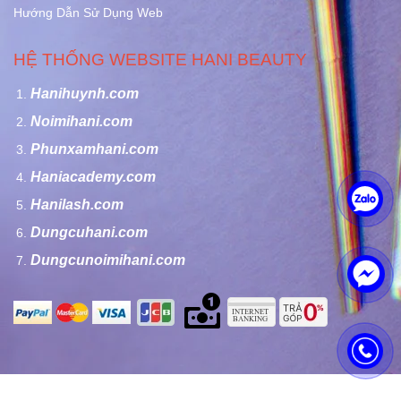
Hướng Dẫn Sử Dụng Web
HỆ THỐNG WEBSITE HANI BEAUTY
Hanihuynh.com
Noimihani.com
Phunxamhani.com
Haniacademy.com
Hanilash.com
Dungcuhani.com
Dungcunoimihani.com
Bản quyền của Công ty TNHH Hani Beauty - Copyright by Hani