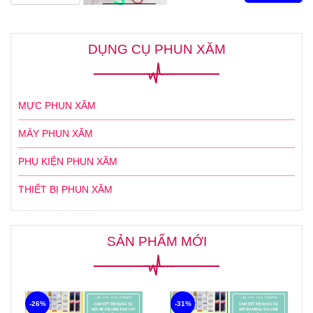
DỤNG CỤ PHUN XĂM
MỰC PHUN XĂM
MÁY PHUN XĂM
PHỤ KIỆN PHUN XĂM
THIẾT BỊ PHUN XĂM
SẢN PHẨM MỚI
-26%
-31%