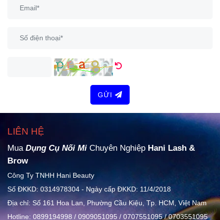
GỬI
LIÊN HỆ
Mua
Dụng Cụ Nối Mi
Chuyên Nghiệp
Hani Lash &
Brow
Công Ty TNHH Hani Beauty
Số ĐKKD: 0314978304 - Ngày cấp ĐKKD: 11/4/2018
Địa chỉ: Số 161 Hoa Lan, Phường Cầu Kiệu, Tp. HCM, Việt Nam
Hotline: 0899194998 / 0909051095 / 0707551095 / 0703551095