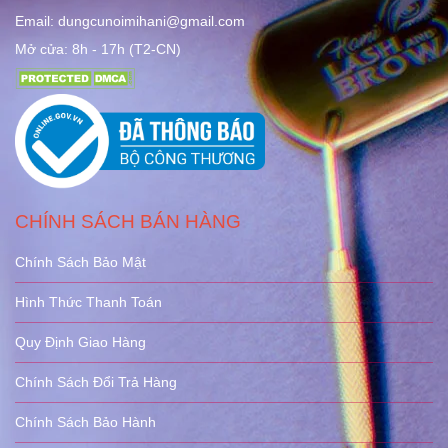
Email: dungcunoimihani@gmail.com
Mở cửa: 8h - 17h (T2-CN)
CHÍNH SÁCH BÁN HÀNG
Chính Sách Bảo Mật
Hình Thức Thanh Toán
Quy Định Giao Hàng
Chính Sách Đổi Trả Hàng
Chính Sách Bảo Hành