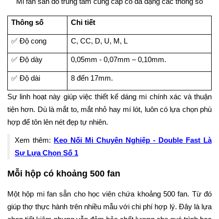
Mi fan sẵn do trung tâm cung cấp có đa dạng các thông số
Thông số
Chi tiết
✅ Độ cong
C, CC, D, U, M, L
✅ Độ dày
0,05mm - 0,07mm – 0,10mm.
✅ Độ dài
8 đến 17mm.
Sự linh hoạt này giúp việc thiết kế dáng mi chính xác và thuận
tiện hơn. Dù là mắt to, mắt nhỏ hay mí lót, luôn có lựa chọn phù
hợp để tôn lên nét đẹp tự nhiên.
Xem thêm:
Keo Nối Mi Chuyên Nghiệp - Double Fast Là
Sự Lựa Chọn Số 1
Mỗi hộp có khoảng 500 fan
Một hộp mi fan sẵn cho học viên chứa khoảng 500 fan. Từ đó
giúp thợ thực hành trên nhiều mẫu với chi phí hợp lý. Đây là lựa