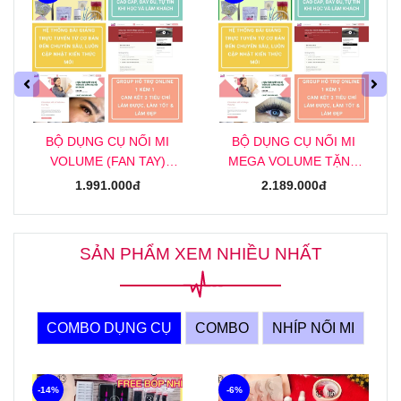
BỘ DỤNG CỤ NỐI MI
BỘ DỤNG CỤ NỐI MI
VOLUME (FAN TAY)
MEGA VOLUME TẶNG
TẶNG KHOÁ HỌC NỐI MI
KHOÁ HỌC NỐI MI MEGA
1.991.000đ
2.189.000đ
VOLUME (FAN TAY)
ONLINE
ONLINE
SẢN PHẨM XEM NHIỀU NHẤT
COMBO DỤNG CỤ
COMBO
NHÍP NỐI MI
-14%
-6%