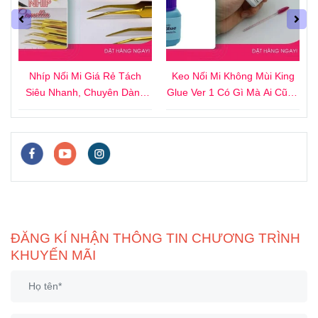
4
Nhíp Nối Mi Giá Rẻ Tách
Keo Nối Mi Không Mùi King
i
Siêu Nhanh, Chuyên Dành
Glue Ver 1 Có Gì Mà Ai Cũng
Cho Người Mới
Thích?
ĐĂNG KÍ NHẬN THÔNG TIN CHƯƠNG TRÌNH
KHUYẾN MÃI