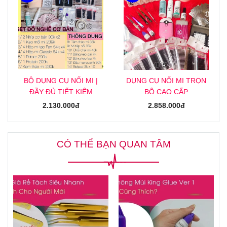
BỘ DỤNG CỤ NỐI MI |
DỤNG CỤ NỐI MI TRỌN
ĐẦY ĐỦ TIẾT KIỆM
BỘ CAO CẤP
2.130.000đ
2.858.000đ
CÓ THỂ BẠN QUAN TÂM