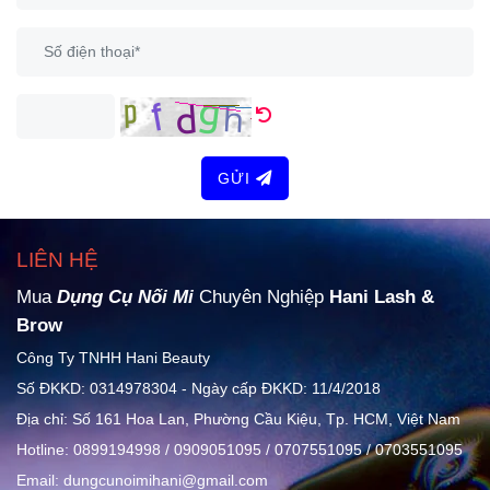
GỬI
LIÊN HỆ
Mua
Dụng Cụ Nối Mi
Chuyên Nghiệp
Hani Lash &
Brow
Công Ty TNHH Hani Beauty
Số ĐKKD: 0314978304 - Ngày cấp ĐKKD: 11/4/2018
Địa chỉ: Số 161 Hoa Lan, Phường Cầu Kiệu, Tp. HCM, Việt Nam
Hotline: 0899194998 / 0909051095 / 0707551095 / 0703551095
Email: dungcunoimihani@gmail.com