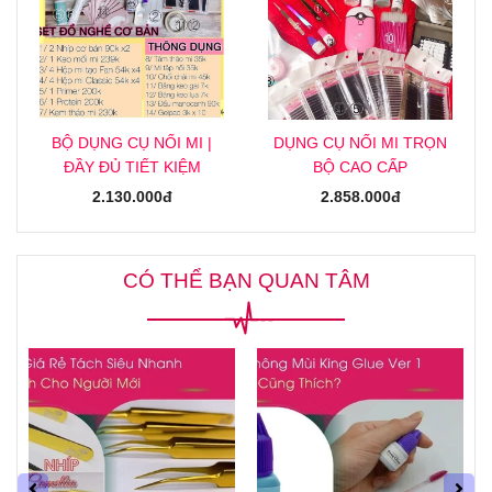
BỘ DỤNG CỤ NỐI MI |
DỤNG CỤ NỐI MI TRỌN
ĐẦY ĐỦ TIẾT KIỆM
BỘ CAO CẤP
2.130.000đ
2.858.000đ
CÓ THỂ BẠN QUAN TÂM