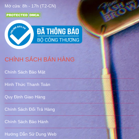
Mở cửa: 8h - 17h (T2-CN)
CHÍNH SÁCH BÁN HÀNG
Chính Sách Bảo Mật
Hình Thức Thanh Toán
Quy Định Giao Hàng
Chính Sách Đổi Trả Hàng
Chính Sách Bảo Hành
Hướng Dẫn Sử Dụng Web