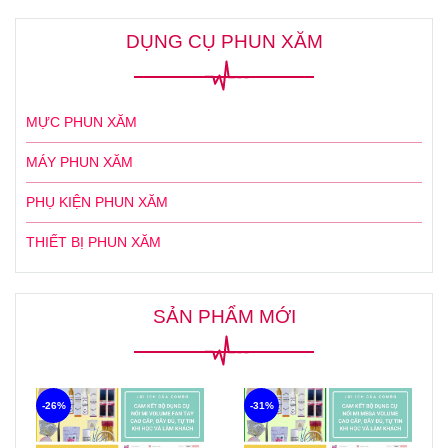
DỤNG CỤ PHUN XĂM
MỰC PHUN XĂM
MÁY PHUN XĂM
PHỤ KIỆN PHUN XĂM
THIẾT BỊ PHUN XĂM
SẢN PHẨM MỚI
-26%
-31%