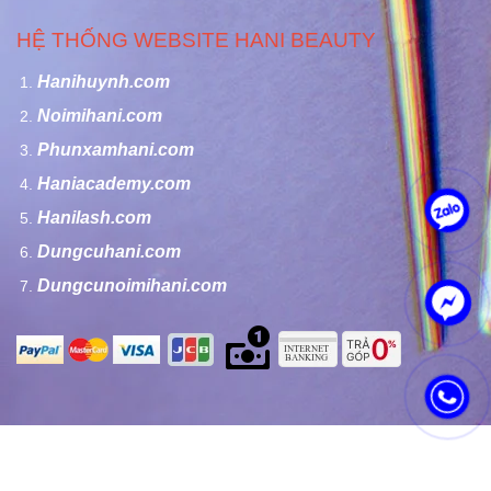
HỆ THỐNG WEBSITE HANI BEAUTY
Hanihuynh.com
Noimihani.com
Phunxamhani.com
Haniacademy.com
Hanilash.com
Dungcuhani.com
Dungcunoimihani.com
Bản quyền của Công ty TNHH Hani Beauty - Copyright by Hani
Beauty Co Ltd.,