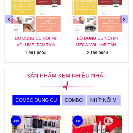
BỘ DỤNG CỤ NỐI MI
BỘ DỤNG CỤ NỐI MI
VOLUME (FAN TAY)
MEGA VOLUME TẶNG
TẶNG KHOÁ HỌC NỐI MI
KHOÁ HỌC NỐI MI MEGA
1.991.000đ
2.189.000đ
VOLUME (FAN TAY)
ONLINE
ONLINE
SẢN PHẨM XEM NHIỀU NHẤT
COMBO DỤNG CỤ
COMBO
NHÍP NỐI MI
-14%
-6%