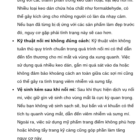
ứng với các thành phần trong keo dán hoặc vật liệu nối mi.
Nhiều loại keo dán chứa hóa chất như formaldehyde, có
thể gây kích ứng cho những người có làn da nhạy cảm.
Nếu bạn đã từng bị dị ứng với các sản phẩm làm đẹp trước
đó, nguy cơ gặp phải tình trạng này sẽ cao hơn.
Kỹ thuật nối mi không đúng cách:
Kỹ thuật viên không
tuân thủ quy trình chuẩn trong quá trình nối mi có thể dẫn
đến tổn thương cho mí mắt và vùng da xung quanh. Việc
sử dụng quá nhiều keo dán, gắn mi quá sát vào da hoặc
không đảm bảo khoảng cách an toàn giữa các sợi mi cũng
có thể gây ra tình trạng viêm nhiễm và sưng tấy.
Vệ sinh kém sau khi nối mi:
Sau khi thực hiện dịch vụ nối
mi, việc giữ gìn vệ sinh cho vùng mắt là cực kỳ quan trọng.
Nếu bạn không vệ sinh sạch sẽ, bụi bẩn và vi khuẩn có thể
tích tụ quanh vùng mắt, dẫn đến viêm nhiễm và sưng mí.
Ngoài ra, việc sử dụng mỹ phẩm trang điểm không phù hợp
hoặc không tẩy trang kỹ càng cũng góp phần làm tăng
nguy cơ này.