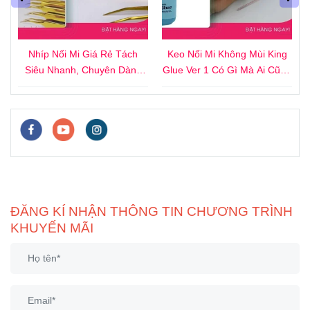
4
Nhíp Nối Mi Giá Rẻ Tách
Keo Nối Mi Không Mùi King
i
Siêu Nhanh, Chuyên Dành
Glue Ver 1 Có Gì Mà Ai Cũng
Cho Người Mới
Thích?
ĐĂNG KÍ NHẬN THÔNG TIN CHƯƠNG TRÌNH
KHUYẾN MÃI