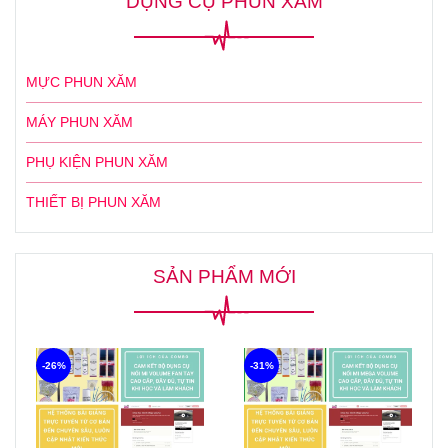
DỤNG CỤ PHUN XĂM
MỰC PHUN XĂM
MÁY PHUN XĂM
PHỤ KIỆN PHUN XĂM
THIẾT BỊ PHUN XĂM
SẢN PHẨM MỚI
-31%
-26%