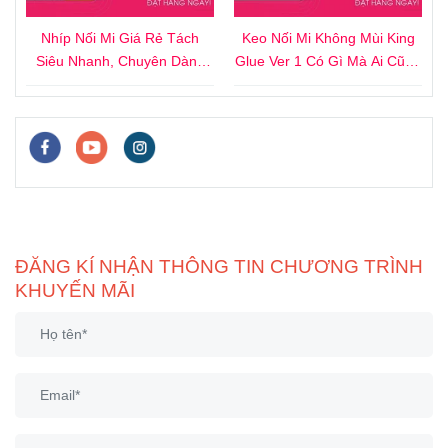
Keo Nối Mi Không Mùi King
Mi Fan Sẵn Hani – Chân Keo
Glue Ver 1 Có Gì Mà Ai Cũng
Nhỏ, Làm Thủ Công, Mua
Thích?
Ngay!
ĐĂNG KÍ NHẬN THÔNG TIN CHƯƠNG TRÌNH
KHUYẾN MÃI