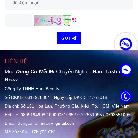
GỬI
LIÊN HỆ
Mua
Dụng Cụ Nối Mi
Chuyên Nghiệp
Hani Lash &
Brow
Công Ty TNHH Hani Beauty
Số ĐKKD: 0314978304 - Ngày cấp ĐKKD: 11/4/2018
Địa chỉ: Số 161 Hoa Lan, Phường Cầu Kiệu, Tp. HCM, Việt Nam
Hotline: 0899194998 / 0909051095 / 0707551095 / 0703551095
Email: dungcunoimihani@gmail.com
Mở cửa: 8h - 17h (T2-CN)