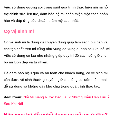
Việc sử dụng gương soi trong suốt quá trình thực hiện nối mi hỗ
trợ chỉnh sửa liên tục, đảm bảo bộ mi hoàn thiện một cách hoàn
hảo và đáp ứng tiêu chuẩn thẩm mỹ cao nhất.
Cọ vệ sinh mi
Cọ vệ sinh mi là dụng cụ chuyên dụng giúp làm sạch bụi bẩn và
các tạp chất trên mi cũng như vùng da xung quanh sau khi nối mi.
Việc sử dụng cọ lau nhẹ nhàng giúp duy trì độ sạch sẽ, giữ cho
bộ mi luôn đẹp và tự nhiên.
Để đảm bảo hiệu quả và an toàn cho khách hàng, cọ vệ sinh mi
cần được vệ sinh thường xuyên, giữ cho lông cọ luôn mềm mại,
dễ sử dụng và không gây khó chịu trong quá trình thao tác.
Xem thêm:
Nối Mi Kiêng Nước Bao Lâu? Những Điều Cần Lưu Ý
Sau Khi Nối
Nên mua bộ đồ nghề dụng cụ nối mi ở đâu?