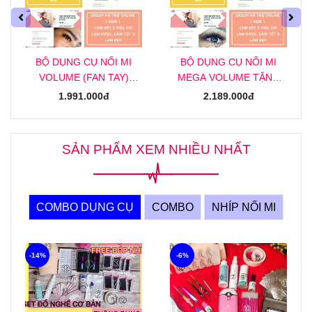
BỘ DỤNG CỤ NỐI MI
BỘ DỤNG CỤ NỐI MI
MEGA VOLUME TẶNG
VOLUME (FAN SẴN)
KHOÁ HỌC NỐI MI MEGA
TẶNG KHOÁ HỌC NỐI MI
2.189.000đ
1.991.000đ
ONLINE
VOLUME (FAN SẴN)
ONLINE
SẢN PHẨM XEM NHIỀU NHẤT
COMBO DỤNG CỤ
COMBO
NHÍP NỐI MI
-6%
-14%