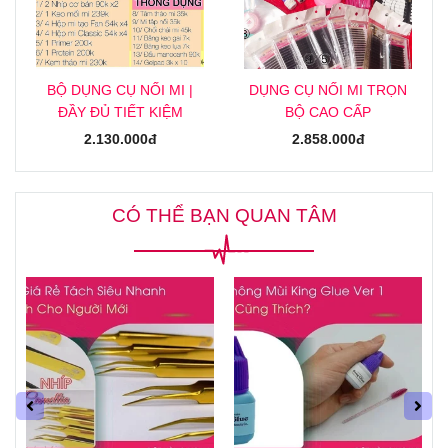
DỤNG CỤ NỐI MI TRỌN
BỘ DỤNG CỤ NỐI MI |
BỘ CAO CẤP
ĐẦY ĐỦ TIẾT KIỆM
2.858.000đ
2.130.000đ
CÓ THỂ BẠN QUAN TÂM