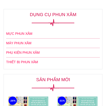
DỤNG CỤ PHUN XĂM
MỰC PHUN XĂM
MÁY PHUN XĂM
PHỤ KIỆN PHUN XĂM
THIẾT BỊ PHUN XĂM
SẢN PHẨM MỚI
-26%
-31%