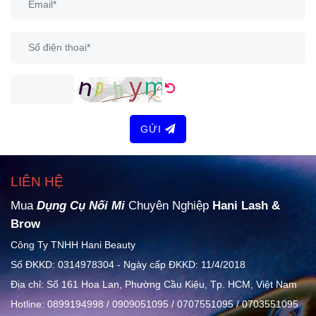
GỬI
LIÊN HỆ
Mua
Dụng Cụ Nối Mi
Chuyên Nghiệp
Hani Lash &
Brow
Công Ty TNHH Hani Beauty
Số ĐKKD: 0314978304 - Ngày cấp ĐKKD: 11/4/2018
Địa chỉ: Số 161 Hoa Lan, Phường Cầu Kiệu, Tp. HCM, Việt Nam
Hotline: 0899194998 / 0909051095 / 0707551095 / 0703551095