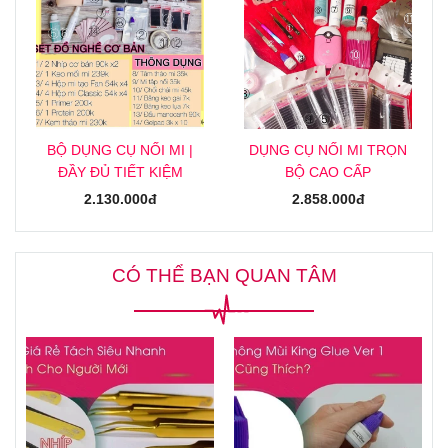
BỘ DỤNG CỤ NỐI MI |
DỤNG CỤ NỐI MI TRỌN
ĐẦY ĐỦ TIẾT KIỆM
BỘ CAO CẤP
2.130.000đ
2.858.000đ
CÓ THỂ BẠN QUAN TÂM