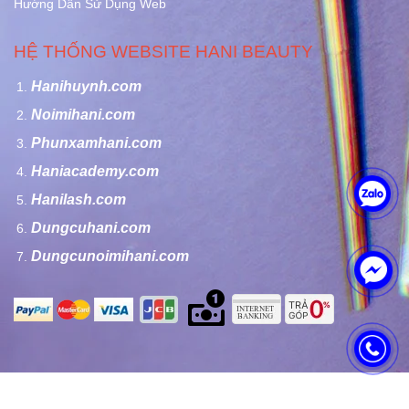
Hướng Dẫn Sử Dụng Web
HỆ THỐNG WEBSITE HANI BEAUTY
Hanihuynh.com
Noimihani.com
Phunxamhani.com
Haniacademy.com
Hanilash.com
Dungcuhani.com
Dungcunoimihani.com
Bản quyền của Công ty TNHH Hani Beauty - Copyright by Hani