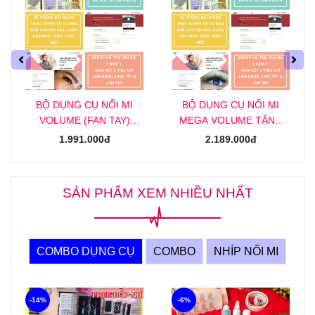
BỘ DỤNG CỤ NỐI MI
BỘ DỤNG CỤ NỐI MI
VOLUME (FAN TAY)
MEGA VOLUME TẶNG
TẶNG KHOÁ HỌC NỐI MI
KHOÁ HỌC NỐI MI MEGA
1.991.000đ
2.189.000đ
VOLUME (FAN TAY)
ONLINE
ONLINE
SẢN PHẨM XEM NHIỀU NHẤT
COMBO DỤNG CỤ
COMBO
NHÍP NỐI MI
-14%
-6%