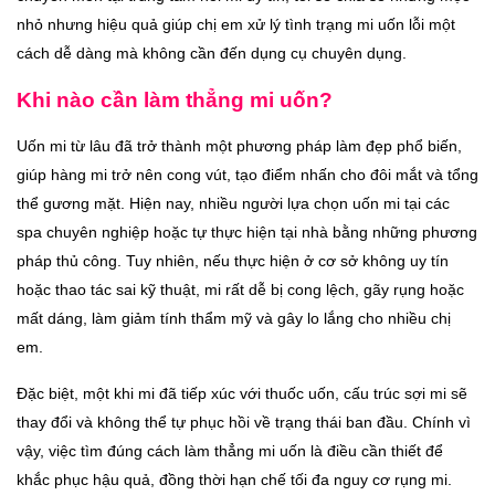
nhỏ nhưng hiệu quả giúp chị em xử lý tình trạng mi uốn lỗi một
cách dễ dàng mà không cần đến dụng cụ chuyên dụng.
Khi nào cần làm thẳng mi uốn?
Uốn mi từ lâu đã trở thành một phương pháp làm đẹp phổ biến,
giúp hàng mi trở nên cong vút, tạo điểm nhấn cho đôi mắt và tổng
thể gương mặt. Hiện nay, nhiều người lựa chọn uốn mi tại các
spa chuyên nghiệp hoặc tự thực hiện tại nhà bằng những phương
pháp thủ công. Tuy nhiên, nếu thực hiện ở cơ sở không uy tín
hoặc thao tác sai kỹ thuật, mi rất dễ bị cong lệch, gãy rụng hoặc
mất dáng, làm giảm tính thẩm mỹ và gây lo lắng cho nhiều chị
em.
Đặc biệt, một khi mi đã tiếp xúc với thuốc uốn, cấu trúc sợi mi sẽ
thay đổi và không thể tự phục hồi về trạng thái ban đầu. Chính vì
vậy, việc tìm đúng cách làm thẳng mi uốn là điều cần thiết để
khắc phục hậu quả, đồng thời hạn chế tối đa nguy cơ rụng mi.