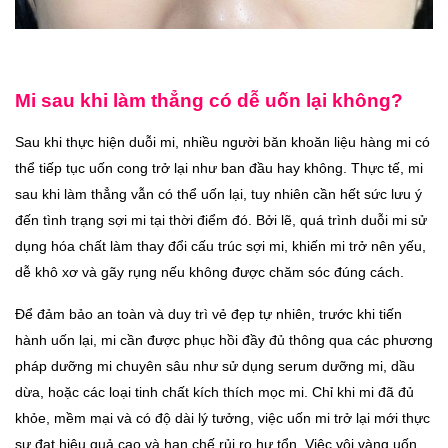
Mi sau khi làm thẳng có dễ uốn lại không?
Sau khi thực hiện duỗi mi, nhiều người băn khoăn liệu hàng mi có
thể tiếp tục uốn cong trở lại như ban đầu hay không. Thực tế, mi
sau khi làm thẳng vẫn có thể uốn lại, tuy nhiên cần hết sức lưu ý
đến tình trạng sợi mi tại thời điểm đó. Bởi lẽ, quá trình duỗi mi sử
dụng hóa chất làm thay đổi cấu trúc sợi mi, khiến mi trở nên yếu,
dễ khô xơ và gãy rụng nếu không được chăm sóc đúng cách.
Để đảm bảo an toàn và duy trì vẻ đẹp tự nhiên, trước khi tiến
hành uốn lại, mi cần được phục hồi đầy đủ thông qua các phương
pháp dưỡng mi chuyên sâu như sử dụng serum dưỡng mi, dầu
dừa, hoặc các loại tinh chất kích thích mọc mi. Chỉ khi mi đã đủ
khỏe, mềm mại và có độ dài lý tưởng, việc uốn mi trở lại mới thực
sự đạt hiệu quả cao và hạn chế rủi ro hư tổn. Việc vội vàng uốn