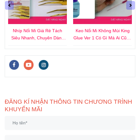
4
Nhíp Nối Mi Giá Rẻ Tách
Keo Nối Mi Không Mùi King
i
Siêu Nhanh, Chuyên Dành
Glue Ver 1 Có Gì Mà Ai Cũng
Cho Người Mới
Thích?
ĐĂNG KÍ NHẬN THÔNG TIN CHƯƠNG TRÌNH
KHUYẾN MÃI