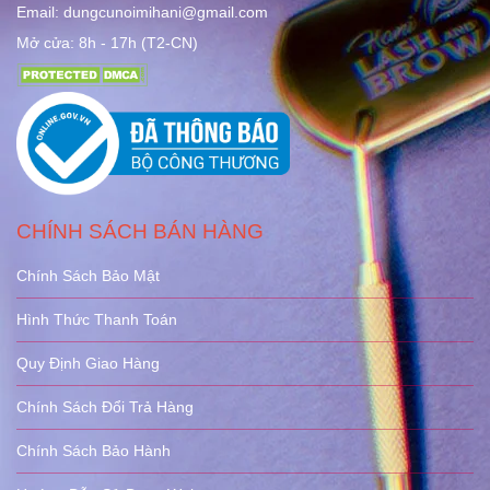
Email: dungcunoimihani@gmail.com
Mở cửa: 8h - 17h (T2-CN)
CHÍNH SÁCH BÁN HÀNG
Chính Sách Bảo Mật
Hình Thức Thanh Toán
Quy Định Giao Hàng
Chính Sách Đổi Trả Hàng
Chính Sách Bảo Hành