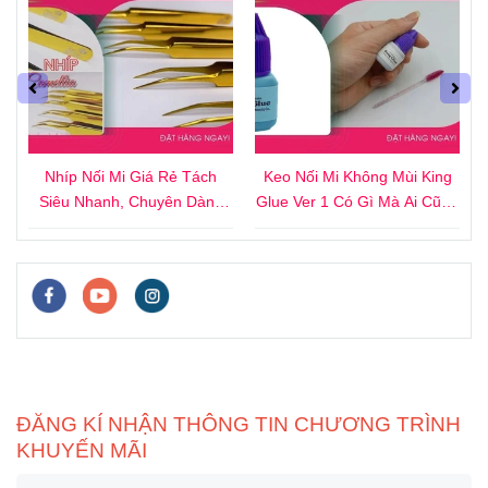
4
Nhíp Nối Mi Giá Rẻ Tách
Keo Nối Mi Không Mùi King
i
Siêu Nhanh, Chuyên Dành
Glue Ver 1 Có Gì Mà Ai Cũng
Cho Người Mới
Thích?
ĐĂNG KÍ NHẬN THÔNG TIN CHƯƠNG TRÌNH
KHUYẾN MÃI