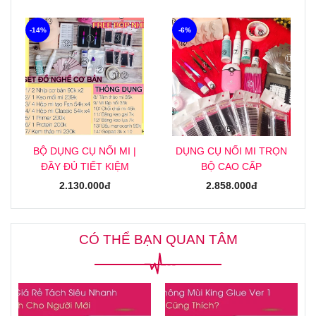
-14%
-6%
BỘ DỤNG CỤ NỐI MI |
DỤNG CỤ NỐI MI TRỌN
ĐẦY ĐỦ TIẾT KIỆM
BỘ CAO CẤP
2.130.000đ
2.858.000đ
CÓ THỂ BẠN QUAN TÂM