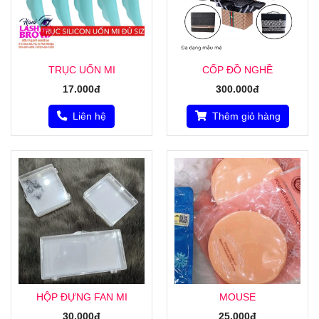
TRỤC UỐN MI
CỐP ĐỒ NGHỀ
17.000đ
300.000đ
Liên hệ
Thêm giỏ hàng
HỘP ĐỰNG FAN MI
MOUSE
30.000đ
25.000đ