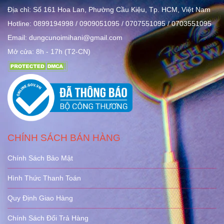
Địa chỉ: Số 161 Hoa Lan, Phường Cầu Kiệu, Tp. HCM, Việt Nam
Hotline: 0899194998 / 0909051095 / 0707551095 / 0703551095
Email: dungcunoimihani@gmail.com
Mở cửa: 8h - 17h (T2-CN)
CHÍNH SÁCH BÁN HÀNG
Chính Sách Bảo Mật
Hình Thức Thanh Toán
Quy Định Giao Hàng
Chính Sách Đổi Trả Hàng