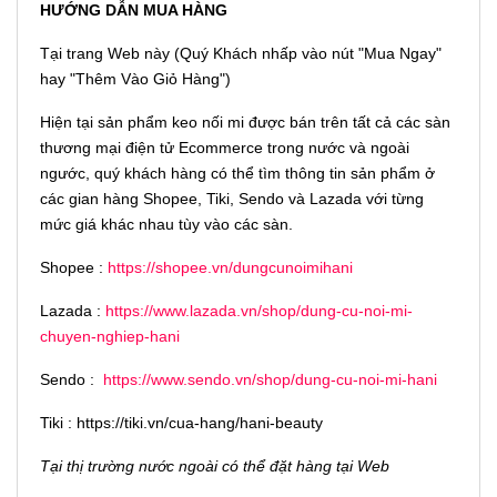
HƯỚNG DẪN MUA HÀNG
Tại trang Web này (Quý Khách nhấp vào nút "Mua Ngay"
hay "Thêm Vào Giỏ Hàng")
Hiện tại sản phẩm keo nối mi được bán trên tất cả các sàn
thương mại điện tử Ecommerce trong nước và ngoài
ngước, quý khách hàng có thể tìm thông tin sản phẩm ở
các gian hàng Shopee, Tiki, Sendo và Lazada với từng
mức giá khác nhau tùy vào các sàn.
Shopee :
https://shopee.vn/dungcunoimihani
Lazada :
https://www.lazada.vn/shop/dung-cu-noi-mi-
chuyen-nghiep-hani
Sendo :
https://www.sendo.vn/shop/dung-cu-noi-mi-hani
Tiki : https://tiki.vn/cua-hang/hani-beauty
Tại thị trường nước ngoài có thể đặt hàng tại Web