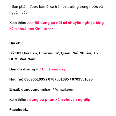
- Sản phẩm được bán đi cả trên thị trường trong nước và
ngoài nuóc.
Xem thêm
>>>
Bộ dụng cụ nối mi chuyên nghiệp tặng
kèm khoá học Online
<<<
Địa chỉ:
Số 161 Hoa Lan, Phường 02, Quận Phú Nhuận, Tp.
HCM, Việt Nam
Bản đồ đường đi:
Click vào đây
Hotline: 0909051095 / 0707551095 / 0703551095
Email: dungcunoimihani@gmail.com
Xem thêm :
dụng cụ phun xăm chuyên nghiệp
Facebook: