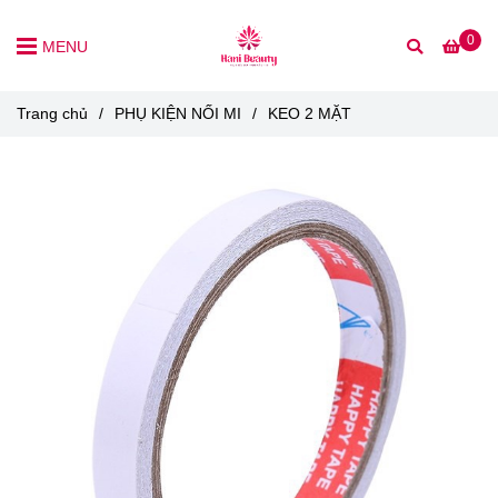
0
MENU
Trang chủ
/
PHỤ KIỆN NỐI MI
/
KEO 2 MẶT