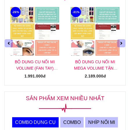
-26%
-31%
BỘ DỤNG CỤ NỐI MI
BỘ DỤNG CỤ NỐI MI
VOLUME (FAN TAY)
MEGA VOLUME TẶNG
TẶNG KHOÁ HỌC NỐI MI
KHOÁ HỌC NỐI MI MEGA
1.991.000đ
2.189.000đ
VOLUME (FAN TAY)
ONLINE
ONLINE
SẢN PHẨM XEM NHIỀU NHẤT
COMBO DỤNG CỤ
COMBO
NHÍP NỐI MI