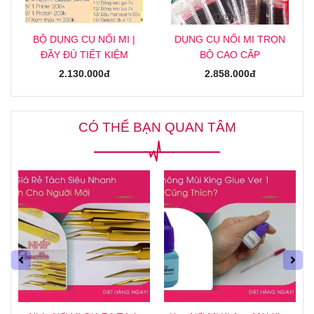
BỘ DỤNG CỤ NỐI MI |
DỤNG CỤ NỐI MI TRỌN
ĐẦY ĐỦ TIẾT KIỆM
BỘ CAO CẤP
2.130.000đ
2.858.000đ
CÓ THỂ BẠN QUAN TÂM