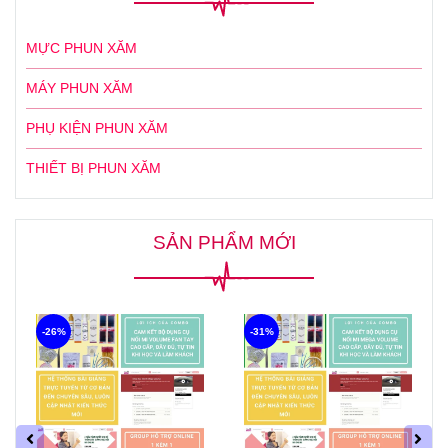
MỰC PHUN XĂM
MÁY PHUN XĂM
PHỤ KIỆN PHUN XĂM
THIẾT BỊ PHUN XĂM
SẢN PHẨM MỚI
-26%
-31%