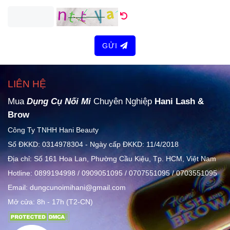
GỬI
LIÊN HỆ
Mua
Dụng Cụ Nối Mi
Chuyên Nghiệp
Hani Lash &
Brow
Công Ty TNHH Hani Beauty
Số ĐKKD: 0314978304 - Ngày cấp ĐKKD: 11/4/2018
Địa chỉ: Số 161 Hoa Lan, Phường Cầu Kiệu, Tp. HCM, Việt Nam
Hotline: 0899194998 / 0909051095 / 0707551095 / 0703551095
Email: dungcunoimihani@gmail.com
Mở cửa: 8h - 17h (T2-CN)