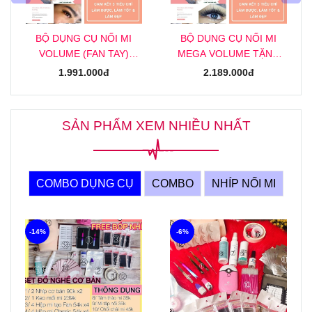
BỘ DỤNG CỤ NỐI MI
BỘ DỤNG CỤ NỐI MI
VOLUME (FAN TAY)
MEGA VOLUME TẶNG
TẶNG KHOÁ HỌC NỐI MI
KHOÁ HỌC NỐI MI MEGA
1.991.000đ
2.189.000đ
VOLUME (FAN TAY)
ONLINE
ONLINE
SẢN PHẨM XEM NHIỀU NHẤT
COMBO DỤNG CỤ
COMBO
NHÍP NỐI MI
-14%
-6%