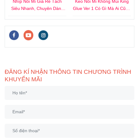
4
Nhíp Nối Mi Giá Rẻ Tách
Keo Nối Mi Không Mùi King
i
Siêu Nhanh, Chuyên Dành
Glue Ver 1 Có Gì Mà Ai Cũng
Cho Người Mới
Thích?
ĐĂNG KÍ NHẬN THÔNG TIN CHƯƠNG TRÌNH
KHUYẾN MÃI