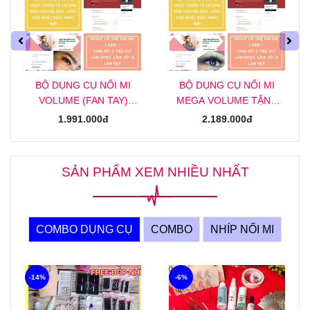
BỘ DỤNG CỤ NỐI MI
BỘ DỤNG CỤ NỐI MI
VOLUME (FAN TAY)
MEGA VOLUME TẶNG
TẶNG KHOÁ HỌC NỐI MI
KHOÁ HỌC NỐI MI MEGA
1.991.000đ
2.189.000đ
VOLUME (FAN TAY)
ONLINE
ONLINE
SẢN PHẨM XEM NHIỀU NHẤT
COMBO DỤNG CỤ
COMBO
NHÍP NỐI MI
-14%
-6%