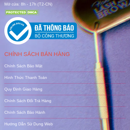
Mở cửa: 8h - 17h (T2-CN)
CHÍNH SÁCH BÁN HÀNG
Chính Sách Bảo Mật
Hình Thức Thanh Toán
Quy Định Giao Hàng
Chính Sách Đổi Trả Hàng
Chính Sách Bảo Hành
Hướng Dẫn Sử Dụng Web