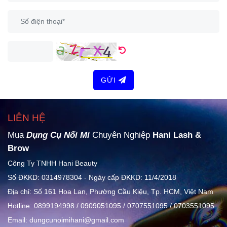
GỬI
LIÊN HỆ
Mua
Dụng Cụ Nối Mi
Chuyên Nghiệp
Hani Lash &
Brow
Công Ty TNHH Hani Beauty
Số ĐKKD: 0314978304 - Ngày cấp ĐKKD: 11/4/2018
Địa chỉ: Số 161 Hoa Lan, Phường Cầu Kiệu, Tp. HCM, Việt Nam
Hotline: 0899194998 / 0909051095 / 0707551095 / 0703551095
Email: dungcunoimihani@gmail.com