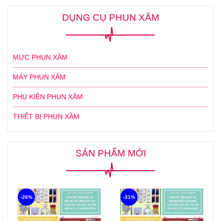
DỤNG CỤ PHUN XĂM
MỰC PHUN XĂM
MÁY PHUN XĂM
PHỤ KIỆN PHUN XĂM
THIẾT BỊ PHUN XĂM
SẢN PHẨM MỚI
-26%
-31%