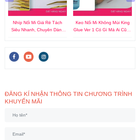
4
Nhíp Nối Mi Giá Rẻ Tách
Keo Nối Mi Không Mùi King
i
Siêu Nhanh, Chuyên Dành
Glue Ver 1 Có Gì Mà Ai Cũng
Cho Người Mới
Thích?
ĐĂNG KÍ NHẬN THÔNG TIN CHƯƠNG TRÌNH
KHUYẾN MÃI