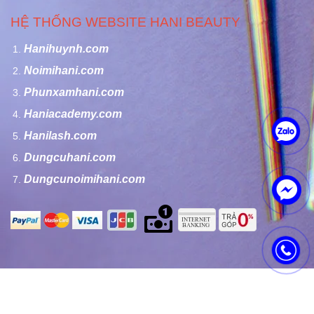
HỆ THỐNG WEBSITE HANI BEAUTY
Hanihuynh.com
Noimihani.com
Phunxamhani.com
Haniacademy.com
Hanilash.com
Dungcuhani.com
Dungcunoimihani.com
Bản quyền của Công ty TNHH Hani Beauty - Copyright by Hani
Beauty Co Ltd.,