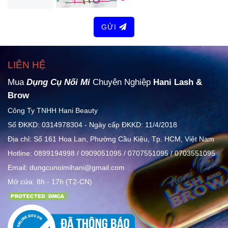
GỬI
LIÊN HỆ
Mua
Dụng Cụ Nối Mi
Chuyên Nghiệp
Hani Lash &
Brow
Công Ty TNHH Hani Beauty
Số ĐKKD: 0314978304 - Ngày cấp ĐKKD: 11/4/2018
Địa chỉ: Số 161 Hoa Lan, Phường Cầu Kiệu, Tp. HCM, Việt Nam
Hotline: 0899194998 / 0909051095 / 0707551095 / 0703551095
Email: dungcunoimihani@gmail.com
Mở cửa: 8h - 17h (T2-CN)