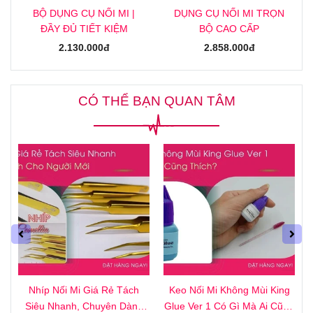
BỘ DỤNG CỤ NỐI MI |
DỤNG CỤ NỐI MI TRỌN
ĐẦY ĐỦ TIẾT KIỆM
BỘ CAO CẤP
2.130.000đ
2.858.000đ
CÓ THỂ BẠN QUAN TÂM
4
Nhíp Nối Mi Giá Rẻ Tách
Keo Nối Mi Không Mùi King
i
Siêu Nhanh, Chuyên Dành
Glue Ver 1 Có Gì Mà Ai Cũng