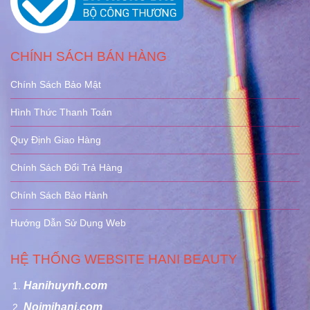
CHÍNH SÁCH BÁN HÀNG
Chính Sách Bảo Mật
Hình Thức Thanh Toán
Quy Định Giao Hàng
Chính Sách Đổi Trả Hàng
Chính Sách Bảo Hành
Hướng Dẫn Sử Dụng Web
HỆ THỐNG WEBSITE HANI BEAUTY
Hanihuynh.com
Noimihani.com