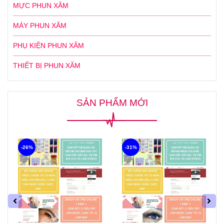
MỰC PHUN XĂM
MÁY PHUN XĂM
PHỤ KIỆN PHUN XĂM
THIẾT BỊ PHUN XĂM
SẢN PHẨM MỚI
-26%
-31%