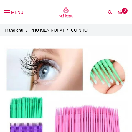
0
MENU
Trang chủ
/
PHỤ KIỆN NỐI MI
/
CỌ NHỎ