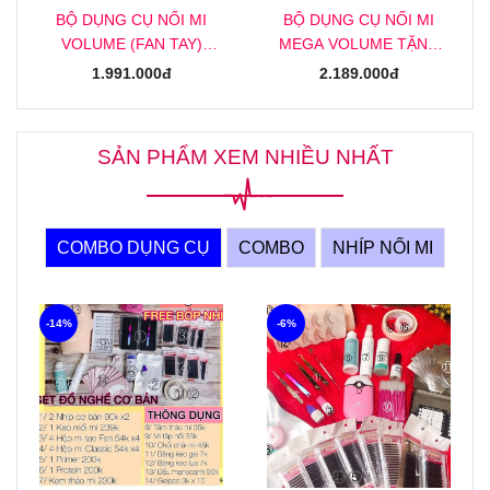
BỘ DỤNG CỤ NỐI MI
BỘ DỤNG CỤ NỐI MI
VOLUME (FAN TAY)
MEGA VOLUME TẶNG
TẶNG KHOÁ HỌC NỐI MI
KHOÁ HỌC NỐI MI MEGA
1.991.000đ
2.189.000đ
VOLUME (FAN TAY)
ONLINE
ONLINE
SẢN PHẨM XEM NHIỀU NHẤT
COMBO DỤNG CỤ
COMBO
NHÍP NỐI MI
-14%
-6%