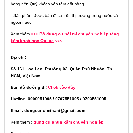
hàng nên Quý khách yên tâm đặt hàng.
- Sản phẩm được bán đi cả trên thị trường trong nước và
ngoài nuóc.
Xem thêm
>>>
Bộ dụng cụ nối mi chuyên nghiệp tặng
kèm khoá học Online
<<<
Địa chỉ:
Số 161 Hoa Lan, Phường 02, Quận Phú Nhuận, Tp.
HCM, Việt Nam
Bản đồ đường đi:
Click vào đây
Hotline: 0909051095 / 0707551095 / 0703551095
Email: dungcunoimihani@gmail.com
Xem thêm :
dụng cụ phun xăm chuyên nghiệp