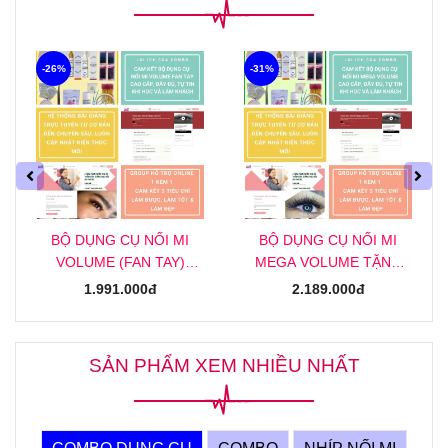
-26%
-31%
BỘ DỤNG CỤ NỐI MI
BỘ DỤNG CỤ NỐI MI
VOLUME (FAN TAY)
MEGA VOLUME TẶNG
TẶNG KHOÁ HỌC NỐI MI
KHOÁ HỌC NỐI MI MEGA
1.991.000đ
2.189.000đ
VOLUME (FAN TAY)
ONLINE
ONLINE
SẢN PHẨM XEM NHIỀU NHẤT