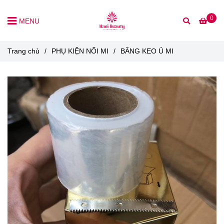
0
MENU
Trang chủ
/
PHỤ KIỆN NỐI MI
/
BĂNG KEO Ủ MI