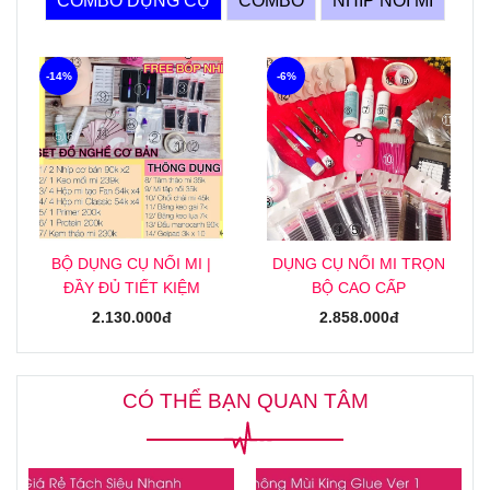
COMBO DỤNG CỤ
COMBO
NHÍP NỐI MI
-14%
-6%
BỘ DỤNG CỤ NỐI MI |
DỤNG CỤ NỐI MI TRỌN
ĐẦY ĐỦ TIẾT KIỆM
BỘ CAO CẤP
2.130.000đ
2.858.000đ
CÓ THỂ BẠN QUAN TÂM