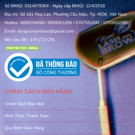
Số ĐKKD: 0314978304 - Ngày cấp ĐKKD: 11/4/2018
Địa chỉ: Số 161 Hoa Lan, Phường Cầu Kiệu, Tp. HCM, Việt Nam
Hotline: 0899194998 / 0909051095 / 0707551095 / 0703551095
Email: dungcunoimihani@gmail.com
Mở cửa: 8h - 17h (T2-CN)
CHÍNH SÁCH BÁN HÀNG
Chính Sách Bảo Mật
Hình Thức Thanh Toán
Quy Định Giao Hàng