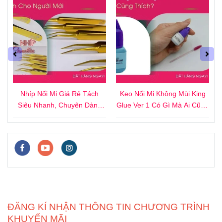
4
Nhíp Nối Mi Giá Rẻ Tách
Keo Nối Mi Không Mùi King
i
Siêu Nhanh, Chuyên Dành
Glue Ver 1 Có Gì Mà Ai Cũng
Cho Người Mới
Thích?
ĐĂNG KÍ NHẬN THÔNG TIN CHƯƠNG TRÌNH
KHUYẾN MÃI