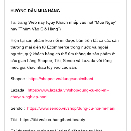
HƯỚNG DẪN MUA HÀNG
Tại trang Web này (Quý Khách nhấp vào nút "Mua Ngay"
hay "Thêm Vào Giỏ Hàng")
Hiện tại sản phẩm keo nối mi được bán trên tất cả các sàn
thương mại điện tử Ecommerce trong nước và ngoài
ngước, quý khách hàng có thể tìm thông tin sản phẩm ở
các gian hàng Shopee, Tiki, Sendo và Lazada với từng
mức giá khác nhau tùy vào các sàn.
Shopee :
https://shopee.vn/dungcunoimihani
Lazada :
https://www.lazada.vn/shop/dung-cu-noi-mi-
chuyen-nghiep-hani
Sendo :
https://www.sendo.vn/shop/dung-cu-noi-mi-hani
Tiki : https://tiki.vn/cua-hang/hani-beauty