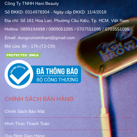
Công Ty TNHH Hani Beauty
Số ĐKKD: 0314978304 - Ngày cấp ĐKKD: 11/4/2018
Địa chỉ: Số 161 Hoa Lan, Phường Cầu Kiệu, Tp. HCM, Việt Nam
Hotline: 0899194998 / 0909051095 / 0707551095 / 0703551095
Email: dungcunoimihani@gmail.com
Mở cửa: 8h - 17h (T2-CN)
CHÍNH SÁCH BÁN HÀNG
Chính Sách Bảo Mật
Hình Thức Thanh Toán
Quy Định Giao Hàng