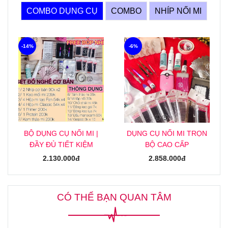
COMBO DỤNG CỤ
COMBO
NHÍP NỐI MI
-14%
-6%
BỘ DỤNG CỤ NỐI MI |
DỤNG CỤ NỐI MI TRỌN
ĐẦY ĐỦ TIẾT KIỆM
BỘ CAO CẤP
2.130.000đ
2.858.000đ
CÓ THỂ BẠN QUAN TÂM