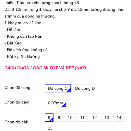
nhiều, Phù hợp cho tựng khách hàng <3
Dài 8-12mm trong 1 khay, mi chữ Y dài 12mm tường đương như
14mm của dòng mi thường.
1 khay mi có 12 line
- Dễ làm
- Không cần tạo Fan
- Bắt Keo
- Độ kích ứng không có
- Bắt kịp Xu Hướng
CÁCH CHỌN LÔNG MI TỐT VÀ ĐẸP (HAY)
Chọn độ cong:
Độ cong C
Độ cong D
Chọn độ dày:
0.07mm
8
9
10
11
12
13
14
Chọn độ dài:
15