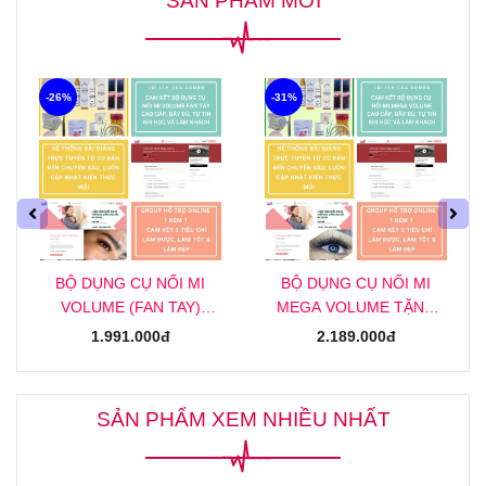
-26%
-31%
BỘ DỤNG CỤ NỐI MI
BỘ DỤNG CỤ NỐI MI
VOLUME (FAN TAY)
MEGA VOLUME TẶNG
TẶNG KHOÁ HỌC NỐI MI
KHOÁ HỌC NỐI MI MEGA
1.991.000đ
2.189.000đ
VOLUME (FAN TAY)
ONLINE
ONLINE
SẢN PHẨM XEM NHIỀU NHẤT