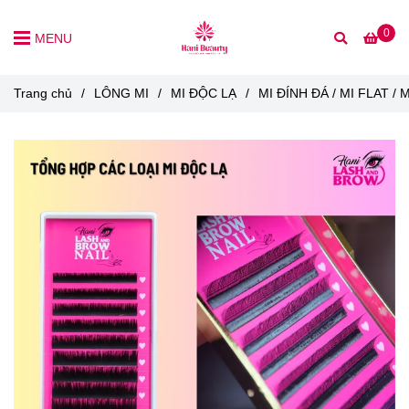
0
MENU
Trang chủ
/
LÔNG MI
/
MI ĐỘC LẠ
/
MI ĐÍNH ĐÁ / MI FLAT / 