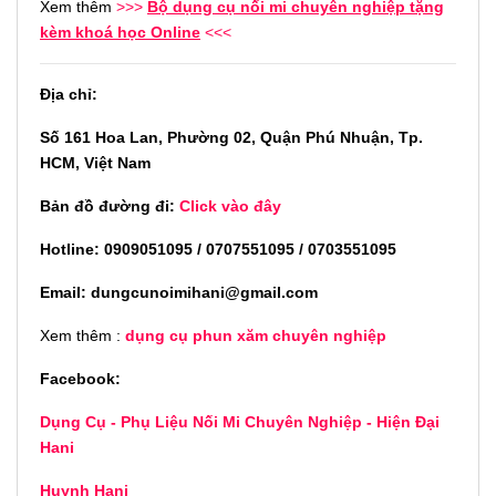
Xem thêm
>>>
Bộ dụng cụ nối mi chuyên nghiệp tặng
kèm khoá học Online
<<<
Địa chỉ:
Số 161 Hoa Lan, Phường 02, Quận Phú Nhuận, Tp.
HCM, Việt Nam
Bản đồ đường đi:
Click vào đây
Hotline: 0909051095 / 0707551095 / 0703551095
Email: dungcunoimihani@gmail.com
Xem thêm :
dụng cụ phun xăm chuyên nghiệp
Facebook:
Dụng Cụ - Phụ Liệu Nối Mi Chuyên Nghiệp - Hiện Đại
Hani
Huynh Hani