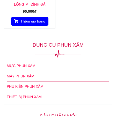
LÔNG MI ĐÍNH ĐÁ
90.000đ
Thêm giỏ hàng
DỤNG CỤ PHUN XĂM
MỰC PHUN XĂM
MÁY PHUN XĂM
PHỤ KIỆN PHUN XĂM
THIẾT BỊ PHUN XĂM
SẢN PHẨM MỚI