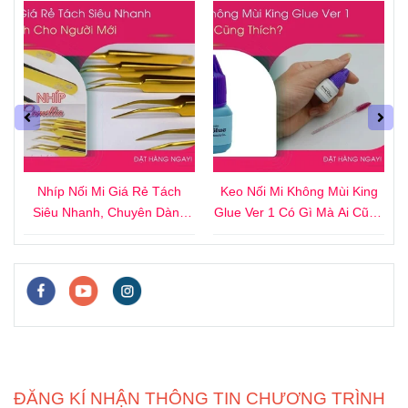
4
Nhíp Nối Mi Giá Rẻ Tách
Keo Nối Mi Không Mùi King
i
Siêu Nhanh, Chuyên Dành
Glue Ver 1 Có Gì Mà Ai Cũng
Cho Người Mới
Thích?
ĐĂNG KÍ NHẬN THÔNG TIN CHƯƠNG TRÌNH