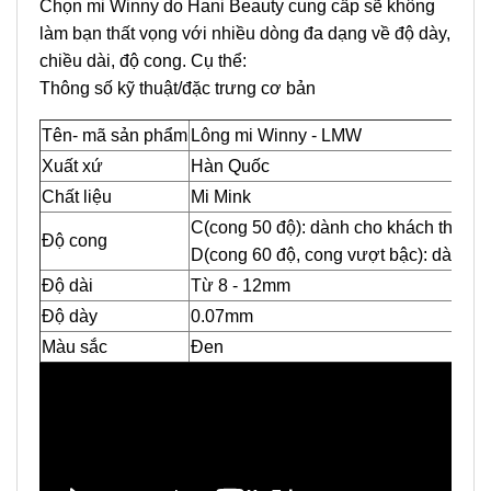
Chọn mi Winny do Hani Beauty cung cấp sẽ không
làm bạn thất vọng với nhiều dòng đa dạng về độ dày,
chiều dài, độ cong. Cụ thể:
Thông số kỹ thuật/đặc trưng cơ bản
Tên- mã sản phẩm
Lông mi Winny - LMW
Xuất xứ
Hàn Quốc
Chất liệu
Mi Mink
C(cong 50 độ): dành cho khách thích 
Độ cong
D(cong 60 độ, cong vượt bậc): dành ch
Độ dài
Từ 8 - 12mm
Độ dày
0.07mm
Màu sắc
Đen