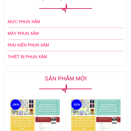
MỰC PHUN XĂM
MÁY PHUN XĂM
PHỤ KIỆN PHUN XĂM
THIẾT BỊ PHUN XĂM
SẢN PHẨM MỚI
-26%
-31%