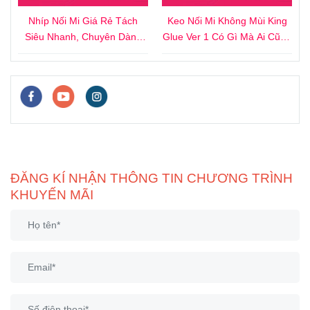
4
Nhíp Nối Mi Giá Rẻ Tách
Keo Nối Mi Không Mùi King
i
Siêu Nhanh, Chuyên Dành
Glue Ver 1 Có Gì Mà Ai Cũng
Cho Người Mới
Thích?
ĐĂNG KÍ NHẬN THÔNG TIN CHƯƠNG TRÌNH
KHUYẾN MÃI