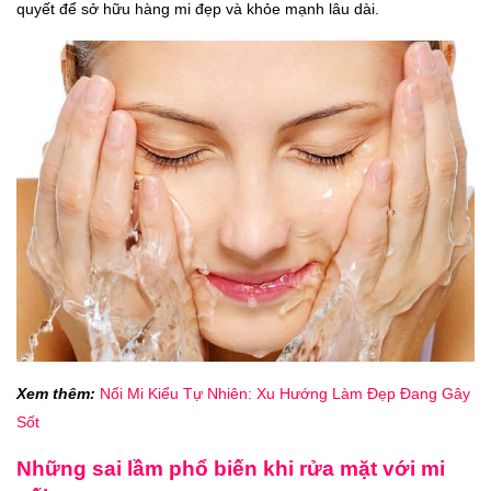
quyết để sở hữu hàng mi đẹp và khỏe mạnh lâu dài.
Xem thêm:
Nối Mi Kiểu Tự Nhiên: Xu Hướng Làm Đẹp Đang Gây
Sốt
Những sai lầm phổ biến khi rửa mặt với mi