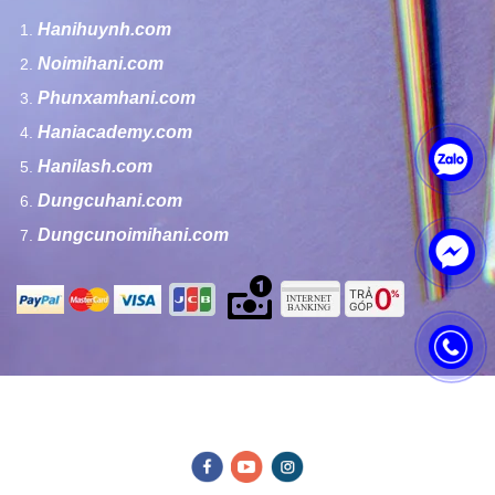
Hanihuynh.com
Noimihani.com
Phunxamhani.com
Haniacademy.com
Hanilash.com
Dungcuhani.com
Dungcunoimihani.com
Bản quyền của Công ty TNHH Hani Beauty - Copyright by Hani
Beauty Co Ltd.,