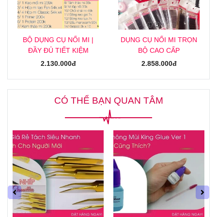
BỘ DỤNG CỤ NỐI MI |
DỤNG CỤ NỐI MI TRỌN
ĐẦY ĐỦ TIẾT KIỆM
BỘ CAO CẤP
2.130.000đ
2.858.000đ
CÓ THỂ BẠN QUAN TÂM