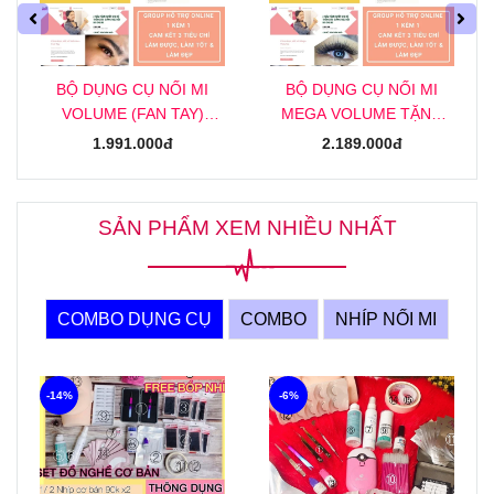
BỘ DỤNG CỤ NỐI MI
BỘ DỤNG CỤ NỐI MI
VOLUME (FAN TAY)
MEGA VOLUME TẶNG
TẶNG KHOÁ HỌC NỐI MI
KHOÁ HỌC NỐI MI MEGA
1.991.000đ
2.189.000đ
VOLUME (FAN TAY)
ONLINE
ONLINE
SẢN PHẨM XEM NHIỀU NHẤT
COMBO DỤNG CỤ
COMBO
NHÍP NỐI MI
-14%
-6%