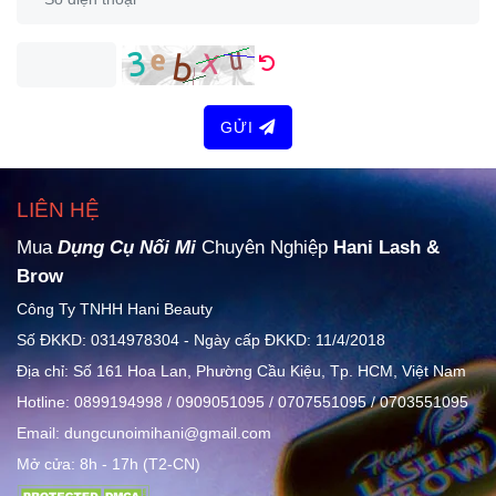
GỬI
LIÊN HỆ
Mua
Dụng Cụ Nối Mi
Chuyên Nghiệp
Hani Lash &
Brow
Công Ty TNHH Hani Beauty
Số ĐKKD: 0314978304 - Ngày cấp ĐKKD: 11/4/2018
Địa chỉ: Số 161 Hoa Lan, Phường Cầu Kiệu, Tp. HCM, Việt Nam
Hotline: 0899194998 / 0909051095 / 0707551095 / 0703551095
Email: dungcunoimihani@gmail.com
Mở cửa: 8h - 17h (T2-CN)